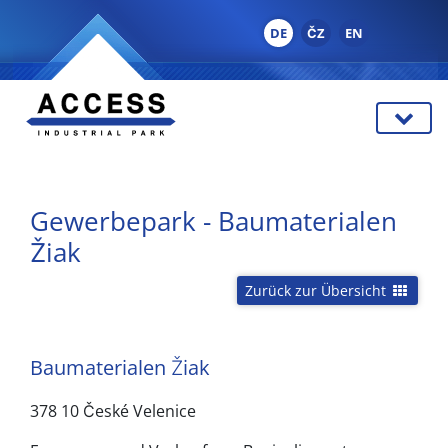
DE
ČZ
EN
Gewerbepark - Baumaterialen
Žiak
Zurück zur Übersicht
Baumaterialen Žiak
378 10 České Velenice