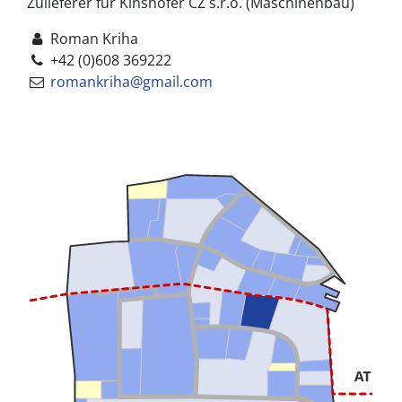
Zulieferer für Kinshofer CZ s.r.o. (Maschinenbau)
Roman Kriha
+42 (0)608 369222
romankriha@gmail.com