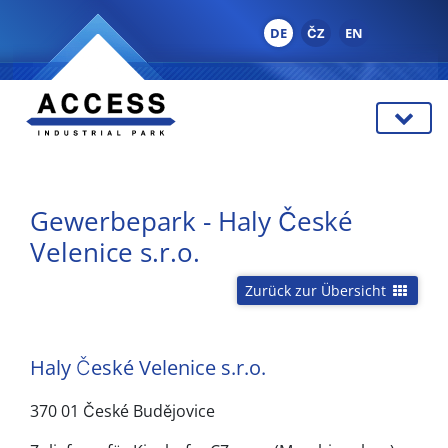
DE
ČZ
EN
Gewerbepark - Haly České
Velenice s.r.o.
Zurück zur Übersicht
Haly České Velenice s.r.o.
370 01 České Budějovice