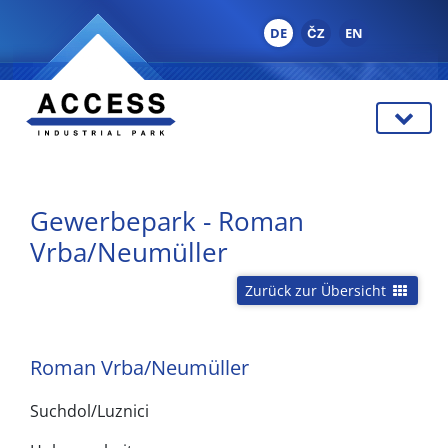
DE
ČZ
EN
Gewerbepark - Roman
Vrba/Neumüller
Zurück zur Übersicht
Roman Vrba/Neumüller
Suchdol/Luznici