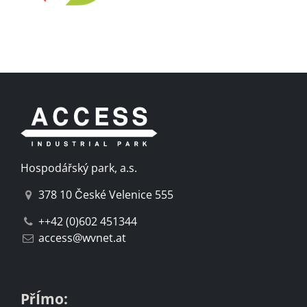
Hospodářský park, a.s.
378 10 České Velenice 555
++42 (0)602 451344
access@wvnet.at
PřÍmo: