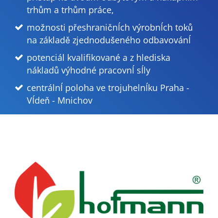
trhům a trhům práce,
možnosti přeshraničnÍch výrobnÍch toků
na základě zjednodušeného odbavovánÍ
potenciál kvalifikované a z hlediska
nákladů výhodné pracovnÍ sÍly
centrálnÍ poloha ve trojuhelnÍku Praha -
VÍdeň - Mnichov
Previous
Next