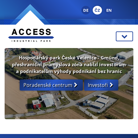
DE
ČZ
EN
Hospodářský park České Velenice - Gmünd,
přeshraničnÍ průmyslová zóna nabÍzÍ investorům
a podnikatelům výhody podnikánÍ bez hranic
Poradenské centrum
Investoři