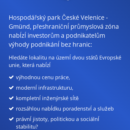
Hospodářský park České Velenice -
Gmünd, přeshraničnÍ průmyslová zóna
nabÍzÍ investorům a podnikatelům
výhody podnikánÍ bez hranic:
Hledáte lokalitu na územÍ dvou států Evropské
unie, která nabÍzÍ
výhodnou cenu práce,
modernÍ infrastrukturu,
kompletnÍ inženýrské sÍtě
rozsáhlou nabÍdku poradenstvÍ a služeb
právnÍ jistoty, politickou a sociálnÍ
stabilitu?