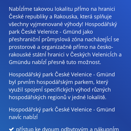
NabÍzÍme takovou lokalitu přÍmo na hranici
České republiky a Rakouska, která splňuje
všechny vyjmenované výhody! Hospodářský
park České Velenice - Gmünd jako
přeshraničnÍ průmyslová zóna nacházejÍcÍ se
prostorově a organizačně přÍmo na česko-
rakouské státnÍ hranici v Českých VelenicÍch a
Gmündu nabÍzÍ přesně tuto možnost.
Hospodářský park České Velenice - Gmünd
byl prvnÍm hospodářským parkem, který
využil spojenÍ specifických výhod různých
hospodářských regionů v jedné lokalitě.
Hospodářský park České Velenice - Gmünd
navÍc nabÍzÍ
přÍstup ke dvoum odbytovým a nákupnÍm