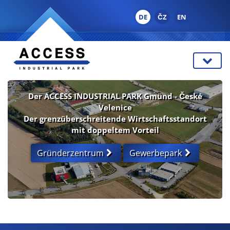
DE
ČZ
EN
Der ACCESS INDUSTRIAL PARK Gmünd - České
Velenice
Der grenzüberschreitende Wirtschaftsstandort
mit doppeltem Vorteil
Gründerzentrum
Gewerbepark