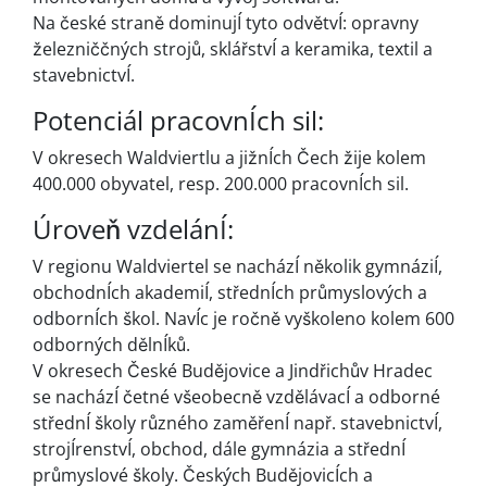
Na české straně dominujÍ tyto odvětvÍ: opravny
železniččných strojů, sklářstvÍ a keramika, textil a
stavebnictvÍ.
Potenciál pracovnÍch sil:
V okresech Waldviertlu a jižnÍch Čech žije kolem
400.000 obyvatel, resp. 200.000 pracovnÍch sil.
Úroveň vzdelánÍ:
V regionu Waldviertel se nacházÍ několik gymnáziÍ,
obchodnÍch akademiÍ, střednÍch průmyslových a
odbornÍch škol. NavÍc je ročně vyškoleno kolem 600
odborných dělnÍků.
V okresech České Budějovice a Jindřichův Hradec
se nacházÍ četné všeobecně vzdělávacÍ a odborné
střednÍ školy různého zaměřenÍ např. stavebnictvÍ,
strojÍrenstvÍ, obchod, dále gymnázia a střednÍ
průmyslové školy. Českých BudějovicÍch a