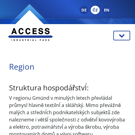
DE
ČZ
EN
Region
Struktura hospodářstvÍ:
V regionu Gmünd v minulých letech převládal
průmysl hlavně textilnÍ a sklářský. Mimo převážně
malých a střednÍch podnikatelských subjektů zde
nalezneme i většÍ společnosti z odvětvÍ kovovýroba
a elektro, potravinářstvÍ a výroba škrobu, výroba
montovaných domů a vývoj softwaru.