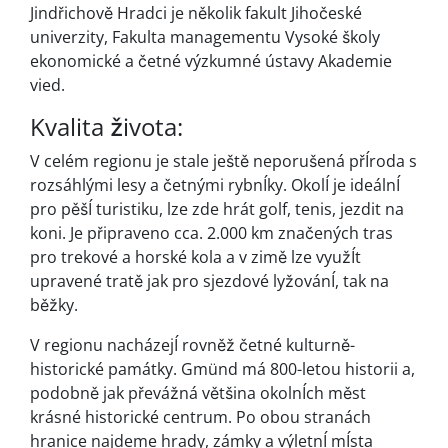
Jindřichově Hradci je několik fakult Jihočeské
univerzity, Fakulta managementu Vysoké školy
ekonomické a četné výzkumné ústavy Akademie
vied.
Kvalita života:
V celém regionu je stale ještě neporušená přÍroda s
rozsáhlými lesy a četnými rybnÍky. OkolÍ je ideálnÍ
pro pěšÍ turistiku, lze zde hrát golf, tenis, jezdit na
koni. Je připraveno cca. 2.000 km značených tras
pro trekové a horské kola a v zimě lze využÍt
upravené tratě jak pro sjezdové lyžovánÍ, tak na
běžky.
V regionu nacházejÍ rovněž četné kulturně-
historické památky. Gmünd má 800-letou historii a,
podobně jak převážná většina okolnÍch měst
krásné historické centrum. Po obou stranách
hranice najdeme hrady, zámky a výletnÍ mÍsta